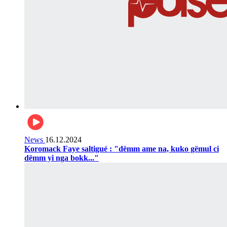
News
16.12.2024
Koromack Faye saltigué : "dëmm ame na, kuko gëmul ci
dëmm yi nga bokk..."