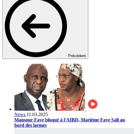
Précédent
News
11.03.2025
Mansour Faye bloqué à l'AIBD, Marième Faye Sall au
bord des larmes