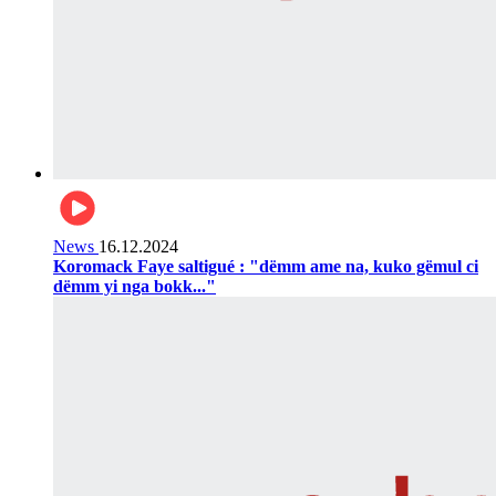
News
16.12.2024
Koromack Faye saltigué : "dëmm ame na, kuko gëmul ci
dëmm yi nga bokk..."