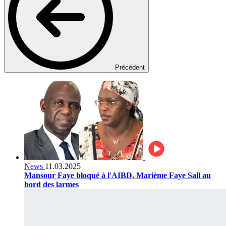
Précédent
News
11.03.2025
Mansour Faye bloqué à l'AIBD, Marième Faye Sall au
bord des larmes