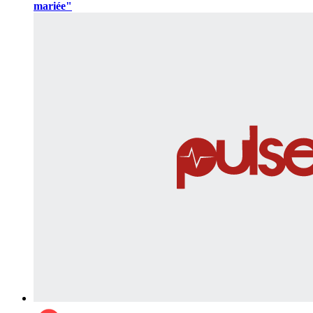
mariée"