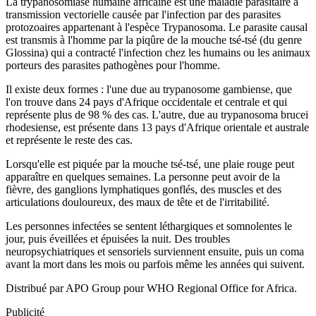
La trypanosomiase humaine africaine est une maladie parasitaire à
transmission vectorielle causée par l'infection par des parasites
protozoaires appartenant à l'espèce Trypanosoma. Le parasite causal
est transmis à l'homme par la piqûre de la mouche tsé-tsé (du genre
Glossina) qui a contracté l'infection chez les humains ou les animaux
porteurs des parasites pathogènes pour l'homme.
Il existe deux formes : l'une due au trypanosome gambiense, que
l'on trouve dans 24 pays d'Afrique occidentale et centrale et qui
représente plus de 98 % des cas. L'autre, due au trypanosoma brucei
rhodesiense, est présente dans 13 pays d'Afrique orientale et australe
et représente le reste des cas.
Lorsqu'elle est piquée par la mouche tsé-tsé, une plaie rouge peut
apparaître en quelques semaines. La personne peut avoir de la
fièvre, des ganglions lymphatiques gonflés, des muscles et des
articulations douloureux, des maux de tête et de l'irritabilité.
Les personnes infectées se sentent léthargiques et somnolentes le
jour, puis éveillées et épuisées la nuit. Des troubles
neuropsychiatriques et sensoriels surviennent ensuite, puis un coma
avant la mort dans les mois ou parfois même les années qui suivent.
Distribué par APO Group pour WHO Regional Office for Africa.
Publicité