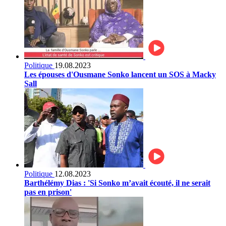
Politique
19.08.2023
Les épouses d'Ousmane Sonko lancent un SOS à Macky
Sall
Politique
12.08.2023
Barthélémy Dias : 'Si Sonko m’avait écouté, il ne serait
pas en prison'