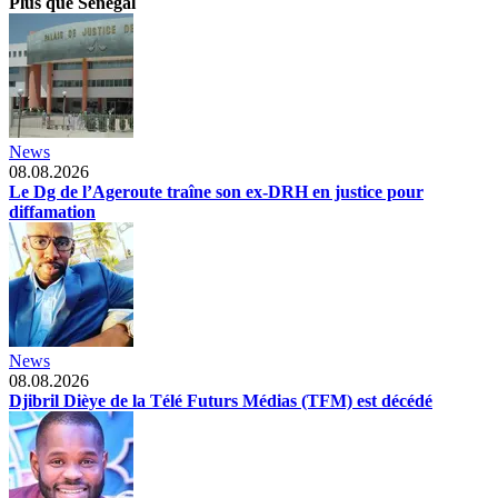
Plus que Senegal
News
08.08.2026
Le Dg de l’Ageroute traîne son ex-DRH en justice pour
diffamation
News
08.08.2026
Djibril Dièye de la Télé Futurs Médias (TFM) est décédé