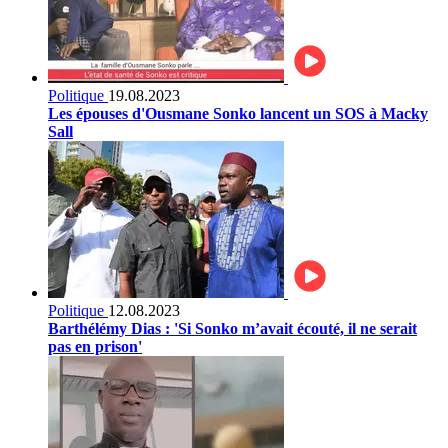
Politique
19.08.2023
Les épouses d'Ousmane Sonko lancent un SOS à Macky
Sall
Politique
12.08.2023
Barthélémy Dias : 'Si Sonko m’avait écouté, il ne serait
pas en prison'