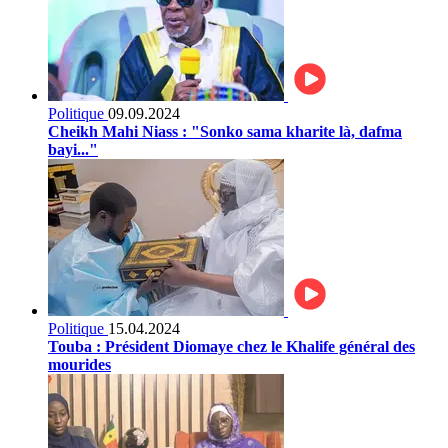
Politique
09.09.2024
Cheikh Mahi Niass : "Sonko sama kharite là, dafma
bayi..."
Politique
15.04.2024
Touba : Président Diomaye chez le Khalife général des
mourides