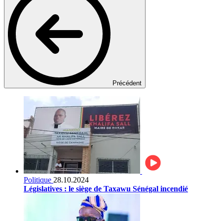
Précédent
Politique
28.10.2024
Législatives : le siège de Taxawu Sénégal incendié