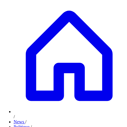
/
News
/
Politique
/