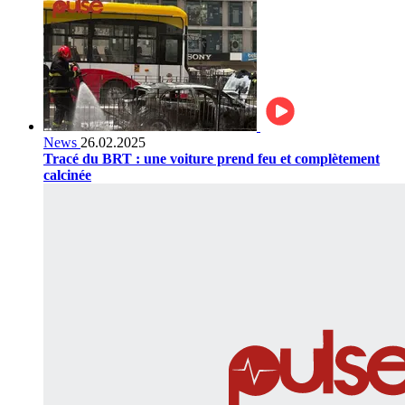
News
26.02.2025
Tracé du BRT : une voiture prend feu et complètement
calcinée