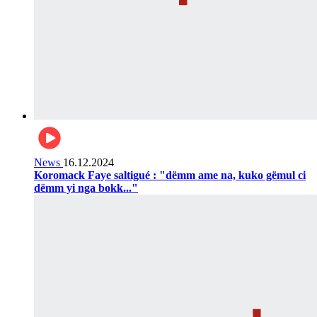
News
16.12.2024
Koromack Faye saltigué : "dëmm ame na, kuko gëmul ci
dëmm yi nga bokk..."