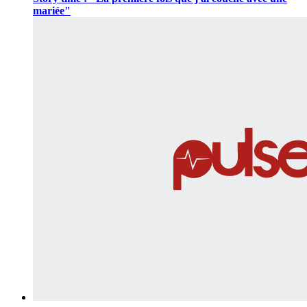
mariée"