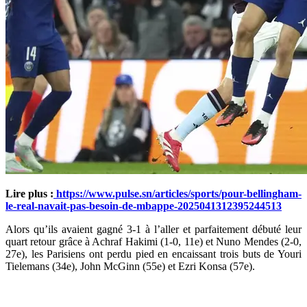
Lire plus :
https://www.pulse.sn/articles/sports/pour-bellingham-
le-real-navait-pas-besoin-de-mbappe-2025041312395244513
Alors qu’ils avaient gagné 3-1 à l’aller et parfaitement débuté leur
quart retour grâce à Achraf Hakimi (1-0, 11e) et Nuno Mendes (2-0,
27e), les Parisiens ont perdu pied en encaissant trois buts de Youri
Tielemans (34e), John McGinn (55e) et Ezri Konsa (57e).