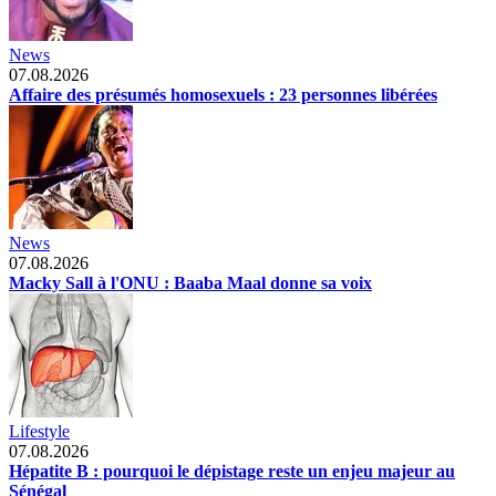
News
07.08.2026
Affaire des présumés homosexuels : 23 personnes libérées
News
07.08.2026
Macky Sall à l'ONU : Baaba Maal donne sa voix
Lifestyle
07.08.2026
Hépatite B : pourquoi le dépistage reste un enjeu majeur au
Sénégal