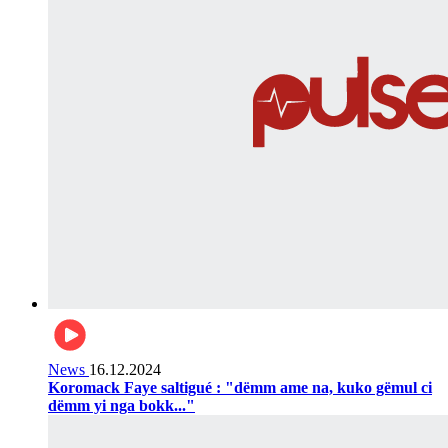
News
16.12.2024
Koromack Faye saltigué : "dëmm ame na, kuko gëmul ci
dëmm yi nga bokk..."