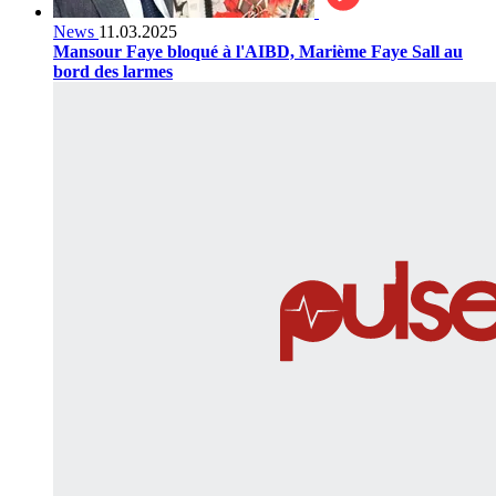
News
11.03.2025
Mansour Faye bloqué à l'AIBD, Marième Faye Sall au
bord des larmes