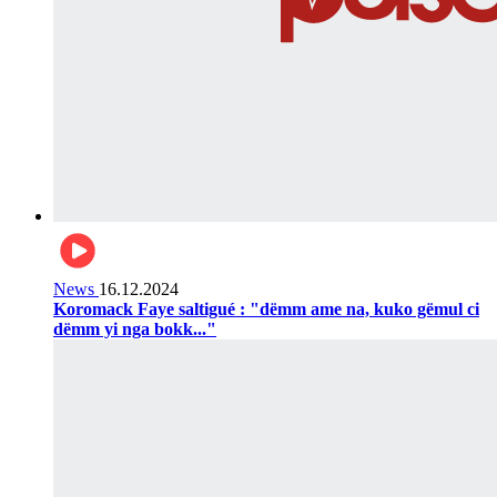
News
16.12.2024
Koromack Faye saltigué : "dëmm ame na, kuko gëmul ci
dëmm yi nga bokk..."