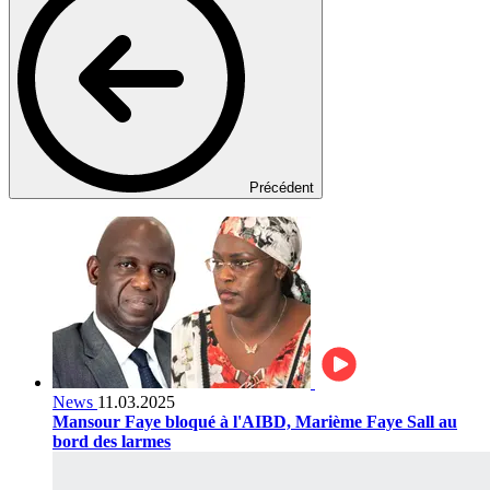
Précédent
News
11.03.2025
Mansour Faye bloqué à l'AIBD, Marième Faye Sall au
bord des larmes