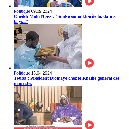
Politique
09.09.2024
Cheikh Mahi Niass : "Sonko sama kharite là, dafma
bayi..."
Politique
15.04.2024
Touba : Président Diomaye chez le Khalife général des
mourides