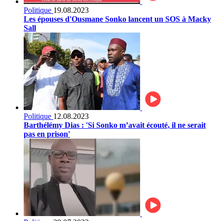
Politique
19.08.2023
Les épouses d'Ousmane Sonko lancent un SOS à Macky
Sall
Politique
12.08.2023
Barthélémy Dias : 'Si Sonko m’avait écouté, il ne serait
pas en prison'