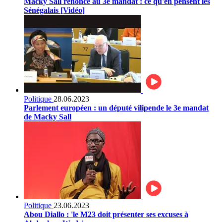
Macky Sall renonce au 3e mandat : ce qu'en pensent les
Sénégalais [Vidéo]
Politique
28.06.2023
Parlement européen : un député vilipende le 3e mandat
de Macky Sall
Politique
23.06.2023
Abou Diallo : 'le M23 doit présenter ses excuses à