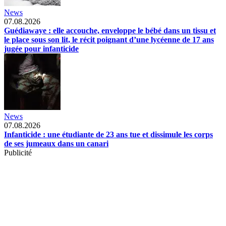
News
07.08.2026
Guédiawaye : elle accouche, enveloppe le bébé dans un tissu et
le place sous son lit, le récit poignant d’une lycéenne de 17 ans
jugée pour infanticide
News
07.08.2026
Infanticide : une étudiante de 23 ans tue et dissimule les corps
de ses jumeaux dans un canari
Publicité