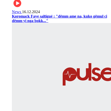
News
16.12.2024
Koromack Faye saltigué : "dëmm ame na, kuko gëmul ci
dëmm yi nga bokk..."