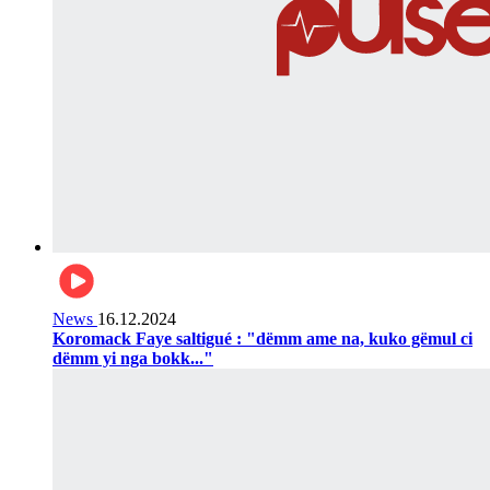
News
16.12.2024
Koromack Faye saltigué : "dëmm ame na, kuko gëmul ci
dëmm yi nga bokk..."