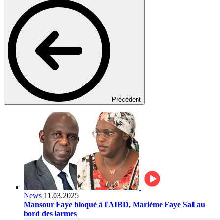
Précédent
News
11.03.2025
Mansour Faye bloqué à l'AIBD, Marième Faye Sall au
bord des larmes