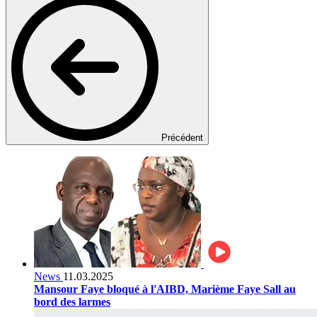
Précédent
News
11.03.2025
Mansour Faye bloqué à l'AIBD, Marième Faye Sall au
bord des larmes