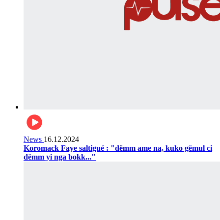
News
16.12.2024
Koromack Faye saltigué : "dëmm ame na, kuko gëmul ci
dëmm yi nga bokk..."