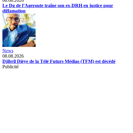
08.08.2026
Le Dg de l’Ageroute traîne son ex-DRH en justice pour
diffamation
News
08.08.2026
Djibril Dièye de la Télé Futurs Médias (TFM) est décédé
Publicité