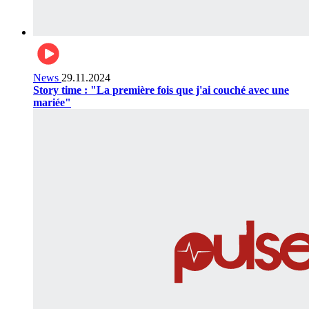
News
29.11.2024
Story time : "La première fois que j'ai couché avec une
mariée"