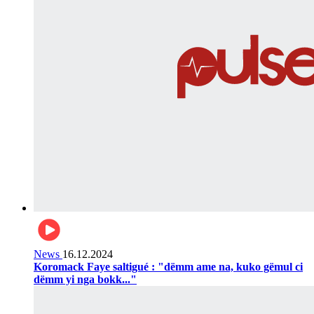
News
16.12.2024
Koromack Faye saltigué : "dëmm ame na, kuko gëmul ci
dëmm yi nga bokk..."