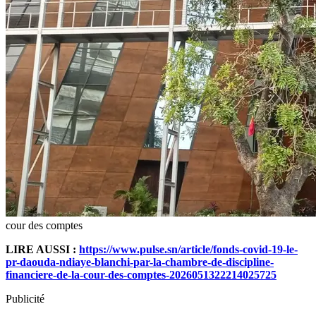
cour des comptes
LIRE AUSSI :
https://www.pulse.sn/article/fonds-covid-19-le-
pr-daouda-ndiaye-blanchi-par-la-chambre-de-discipline-
financiere-de-la-cour-des-comptes-2026051322214025725
Publicité