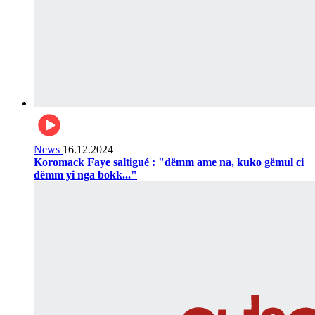
News
16.12.2024
Koromack Faye saltigué : "dëmm ame na, kuko gëmul ci
dëmm yi nga bokk..."