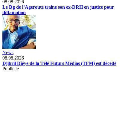
08.08.2026
Le Dg de l’Ageroute traîne son ex-DRH en justice pour
diffamation
News
08.08.2026
Djibril Dièye de la Télé Futurs Médias (TFM) est décédé
Publicité