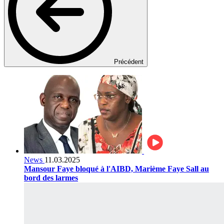
Précédent
News
11.03.2025
Mansour Faye bloqué à l'AIBD, Marième Faye Sall au
bord des larmes