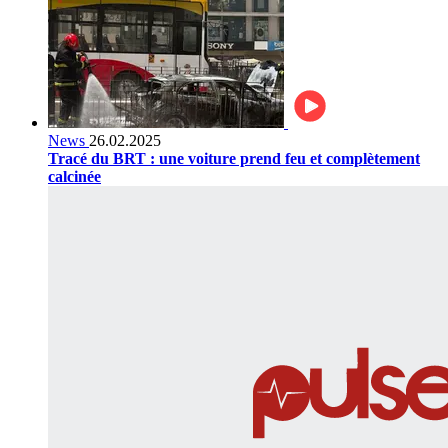
News
26.02.2025
Tracé du BRT : une voiture prend feu et complètement
calcinée