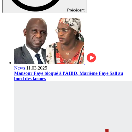
Précédent
News
11.03.2025
Mansour Faye bloqué à l'AIBD, Marième Faye Sall au
bord des larmes