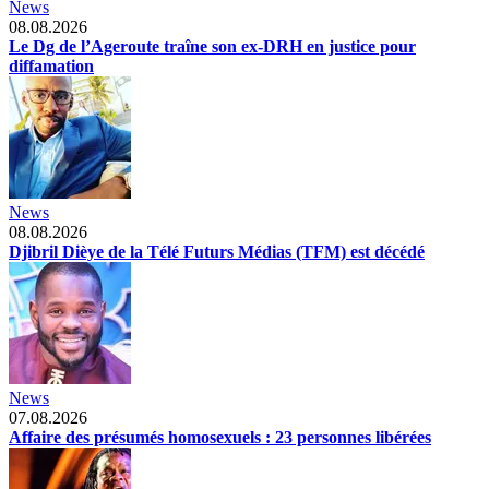
News
08.08.2026
Le Dg de l’Ageroute traîne son ex-DRH en justice pour
diffamation
News
08.08.2026
Djibril Dièye de la Télé Futurs Médias (TFM) est décédé
News
07.08.2026
Affaire des présumés homosexuels : 23 personnes libérées