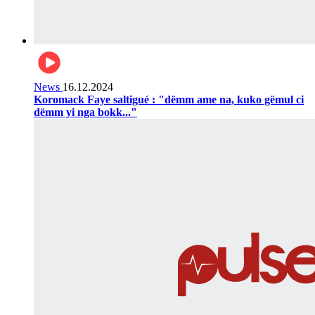
News
16.12.2024
Koromack Faye saltigué : "dëmm ame na, kuko gëmul ci
dëmm yi nga bokk..."