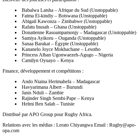
Babalwa Latsha – Afrique du Sud (Unstoppable)
Fatma El-kindiy – Botswana (Unstoppable)
Abigail Kawonza – Zimbabwe (Unstoppable)
Rafatu Inusah – Ghana (Unstoppable)
Donatienne Rasoampamonjy – Madagascar (Unstoppable)
Samiya Ayikoru – Ouganda (Unstoppable)
Sanaa Barakat – Égypte (Unstoppable)
Kananelo Joyce Mokhachane – Lesotho
Princess Alban Ugonwaezeh-Agugo – Nigeria
Camilyn Oyuayo – Kenya
Finance, développement et compétitions :
Ando Niaina Herimahefa – Madagascar
Havyarimana Albert – Burundi
Janis Nduli – Zambie
Rajinder Singh Sembi-Pape – Kenya
Helmi Ben Salah – Tunisie
Distribué par APO Group pour Rugby Africa.
Relations avec les médias : Lerato Chiyangwa Email : Rugby@apo-
opa.com