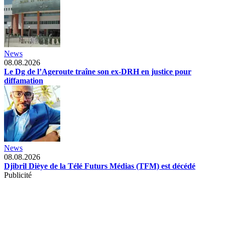
News
08.08.2026
Le Dg de l’Ageroute traîne son ex-DRH en justice pour
diffamation
News
08.08.2026
Djibril Dièye de la Télé Futurs Médias (TFM) est décédé
Publicité