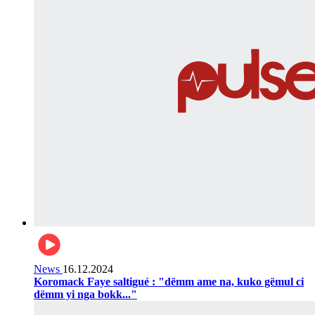
News
16.12.2024
Koromack Faye saltigué : "dëmm ame na, kuko gëmul ci
dëmm yi nga bokk..."