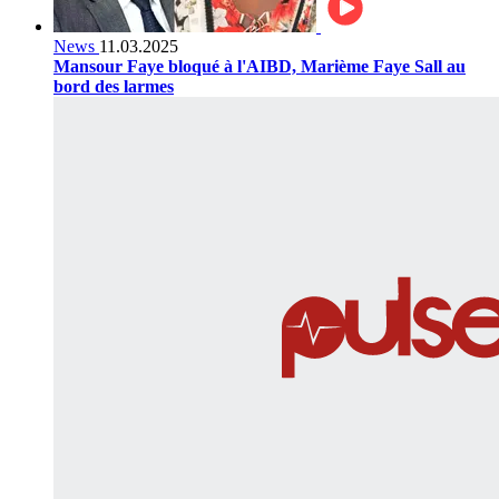
News
11.03.2025
Mansour Faye bloqué à l'AIBD, Marième Faye Sall au
bord des larmes