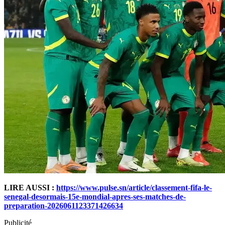
LIRE AUSSI :
https://www.pulse.sn/article/classement-fifa-le-
senegal-desormais-15e-mondial-apres-ses-matches-de-
preparation-2026061123371426634
Publicité