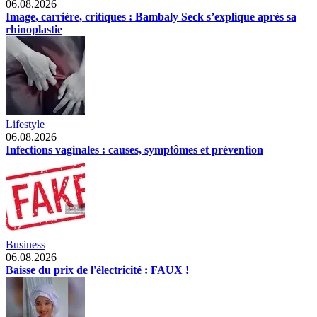
06.08.2026
Image, carrière, critiques : Bambaly Seck s’explique après sa
rhinoplastie
Lifestyle
06.08.2026
Infections vaginales : causes, symptômes et prévention
Business
06.08.2026
Baisse du prix de l'électricité : FAUX !