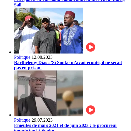
Sall
Politique
12.08.2023
Barthélémy Dias : 'Si Sonko m’avait écouté, il ne serait
pas en prison'
Politique
29.07.2023
Emeutes de mars 2021 et de juin 2023 : le procureur
impute tout à Sonko