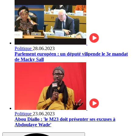
Politique
28.06.2023
Parlement européen : un député vilipende le 3e mandat
de Macky Sall
Politique
23.06.2023
Abou Diallo : 'le M23 doit présenter ses excuses à
Abdoulaye Wade'