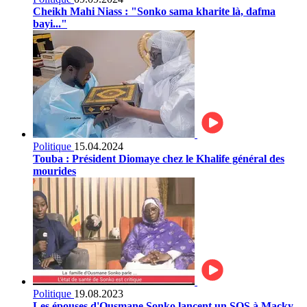
Cheikh Mahi Niass : "Sonko sama kharite là, dafma
bayi..."
Politique
15.04.2024
Touba : Président Diomaye chez le Khalife général des
mourides
Politique
19.08.2023
Les épouses d'Ousmane Sonko lancent un SOS à Macky