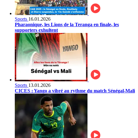
Sports
16.01.2026
Pharaonique, les Lions de la Teranga en finale, les
supporters exhultent
Sports
13.01.2026
CICES : Yango a vibré au rythme du match Sénégal-Mali