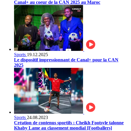
Canal+ au coeur de la CAN 2025 au Maroc
Sports
19.12.2025
Le dispositif impressionnant de Canal+ pour la CAN
2025
Sports
24.08.2023
Création de contenus sportifs : Cheikh Footsyle talonne
Khaby Lame au classement mondial [Footballers]