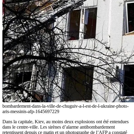
bombardement-dans-la-ville-de-chuguiv-a-l-est-de-l-ukraine-photo-
aris-messinis-afp-1645697229
Dans la capitale, Kiev, au moins deux explosions ont été entendues
dans le centre-ville. Les sirènes d’alarme antibombardement
retentissent depuis ce matin et un photographe de l’AFP a constaté