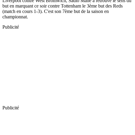
Liverpool contre West Bromwich, Sadio Mané a retrouvé le sens du
but en marquant ce soir contre Tottenham le 3ème but des Reds
(match en cours 1-3). C'est son 7ème but de la saison en
championnat.
Publicité
Publicité