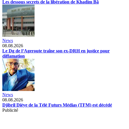
Les dessous secrets de la libération de Khadim Bâ
News
08.08.2026
Le Dg de l’Ageroute traîne son ex-DRH en justice pour
diffamation
News
08.08.2026
Djibril Dièye de la Télé Futurs Médias (TFM) est décédé
Publicité