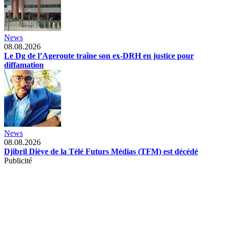
News
08.08.2026
Le Dg de l’Ageroute traîne son ex-DRH en justice pour
diffamation
News
08.08.2026
Djibril Dièye de la Télé Futurs Médias (TFM) est décédé
Publicité