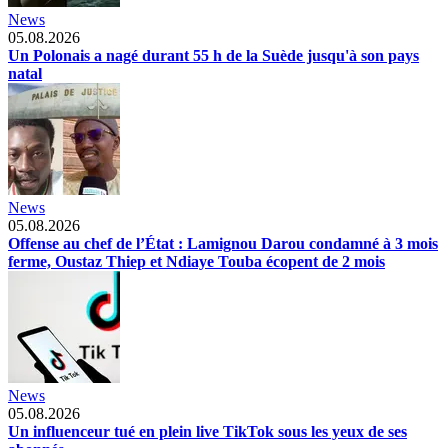
News
05.08.2026
Un Polonais a nagé durant 55 h de la Suède jusqu'à son pays
natal
News
05.08.2026
Offense au chef de l’État : Lamignou Darou condamné à 3 mois
ferme, Oustaz Thiep et Ndiaye Touba écopent de 2 mois
News
05.08.2026
Un influenceur tué en plein live TikTok sous les yeux de ses