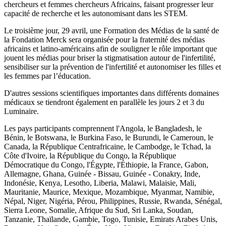
chercheurs et femmes chercheurs Africains, faisant progresser leur
capacité de recherche et les autonomisant dans les STEM.
Le troisième jour, 29 avril, une Formation des Médias de la santé de
la Fondation Merck sera organisée pour la fraternité des médias
africains et latino-américains afin de souligner le rôle important que
jouent les médias pour briser la stigmatisation autour de l'infertilité,
sensibiliser sur la prévention de l'infertilité et autonomiser les filles et
les femmes par l’éducation.
D'autres sessions scientifiques importantes dans différents domaines
médicaux se tiendront également en parallèle les jours 2 et 3 du
Luminaire.
Les pays participants comprennent l'Angola, le Bangladesh, le
Bénin, le Botswana, le Burkina Faso, le Burundi, le Cameroun, le
Canada, la République Centrafricaine, le Cambodge, le Tchad, la
Côte d'Ivoire, la République du Congo, la République
Démocratique du Congo, l'Égypte, l'Éthiopie, la France, Gabon,
Allemagne, Ghana, Guinée - Bissau, Guinée - Conakry, Inde,
Indonésie, Kenya, Lesotho, Liberia, Malawi, Malaisie, Mali,
Mauritanie, Maurice, Mexique, Mozambique, Myanmar, Namibie,
Népal, Niger, Nigéria, Pérou, Philippines, Russie, Rwanda, Sénégal,
Sierra Leone, Somalie, Afrique du Sud, Sri Lanka, Soudan,
Tanzanie, Thaïlande, Gambie, Togo, Tunisie, Emirats Arabes Unis,