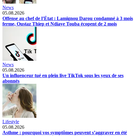
News
05.08.2026
Offense au chef de l’État : Lamignou Darou condamné à 3 mois
ferme, Oustaz Thiep et Ndiaye Touba écopent de 2 mois
News
05.08.2026
Un influenceur tué en plein live TikTok sous les yeux de ses
abonnés
Lifestyle
05.08.2026
Asthme : pourquoi vos symptômes peuvent s’aggraver en été