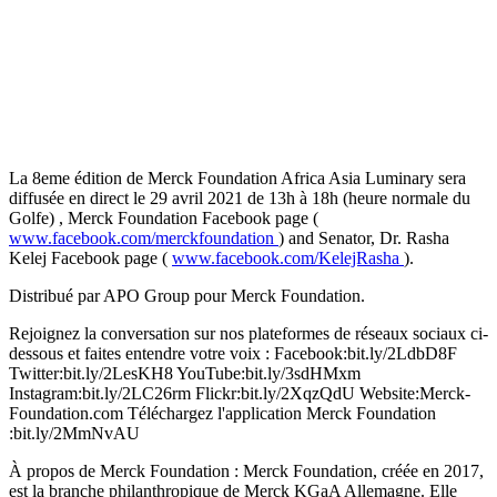
La 8eme édition de Merck Foundation Africa Asia Luminary sera
diffusée en direct le 29 avril 2021 de 13h à 18h (heure normale du
Golfe) , Merck Foundation Facebook page (
www.facebook.com/merckfoundation
) and Senator, Dr. Rasha
Kelej Facebook page (
www.facebook.com/KelejRasha
).
Distribué par APO Group pour Merck Foundation.
Rejoignez la conversation sur nos plateformes de réseaux sociaux ci-
dessous et faites entendre votre voix : Facebook:bit.ly/2LdbD8F
Twitter:bit.ly/2LesKH8 YouTube:bit.ly/3sdHMxm
Instagram:bit.ly/2LC26rm Flickr:bit.ly/2XqzQdU Website:Merck-
Foundation.com Téléchargez l'application Merck Foundation
:bit.ly/2MmNvAU
À propos de Merck Foundation : Merck Foundation, créée en 2017,
est la branche philanthropique de Merck KGaA Allemagne. Elle