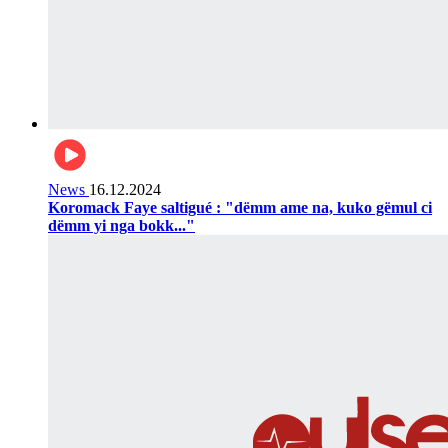
News
16.12.2024
Koromack Faye saltigué : "dëmm ame na, kuko gëmul ci
dëmm yi nga bokk..."