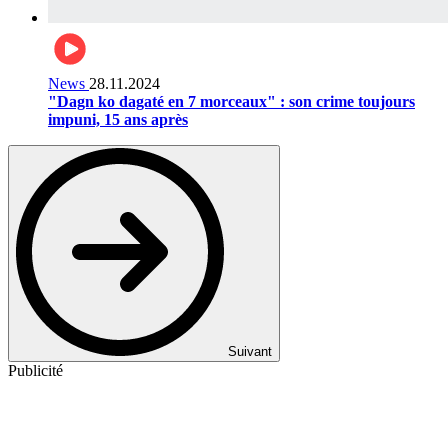
News
28.11.2024
"Dagn ko dagaté en 7 morceaux" : son crime toujours
impuni, 15 ans après
Suivant
Publicité