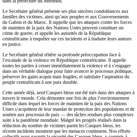
dans la préfecture du Mbomou.
Le Secrétaire général présente ses plus sincères condoléances aux
familles des victimes, ainsi qu’aux peuples et aux Gouvernements
du Gabon et du Maroc. Il rappelle que les attaques contre les forces
de maintien de la paix des Nations Unies peuvent constituer un
crime de guerre, et appelle les autorités de la République
centrafricaine à enquêter sur ces incidents et à traduire leurs auteurs
en justice.
Le Secrétaire général réitère sa profonde préoccupation face à
l’escalade de la violence en République centrafricaine. Il appelle
toutes les parties à cesser immédiatement la violence et à s’engager
dans un véritable dialogue pour faire avancer le processus politique,
préserver les gains acquis mais fragiles, et satisfaire l’aspiration du
peuple centrafricain à une paix durable.
Cette année déjà, neuf Casques bleus ont été tués dans des attaques à
travers le monde. Cela démontre une fois de plus l’environnement
difficile dans lequel les forces de maintien de la paix des Nations
Unies s’acquittent de leur mandat de protection des populations et de
soutien aux processus de paix — des tâches rendues plus complexes
suite à la pandémie mondiale. Malgré les progrès réalisés dans la
réduction du nombre de victimes parmi les Casques bleus, les
récents incidents montrent que les menaces continuent. Nos efforts
collectifs pour garantir la sécurité des Casques bleus, y compris à