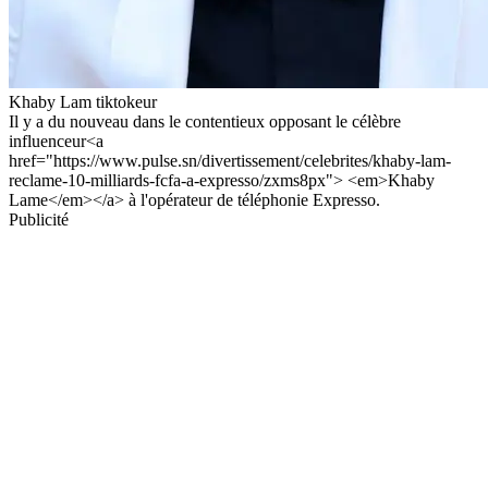
Khaby Lam tiktokeur
Il y a du nouveau dans le contentieux opposant le célèbre
influenceur<a
href="https://www.pulse.sn/divertissement/celebrites/khaby-lam-
reclame-10-milliards-fcfa-a-expresso/zxms8px"> <em>Khaby
Lame</em></a> à l'opérateur de téléphonie Expresso.
Publicité