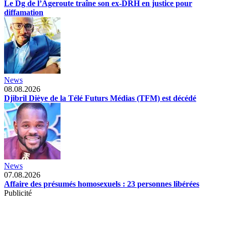
Le Dg de l’Ageroute traîne son ex-DRH en justice pour
diffamation
News
08.08.2026
Djibril Dièye de la Télé Futurs Médias (TFM) est décédé
News
07.08.2026
Affaire des présumés homosexuels : 23 personnes libérées
Publicité