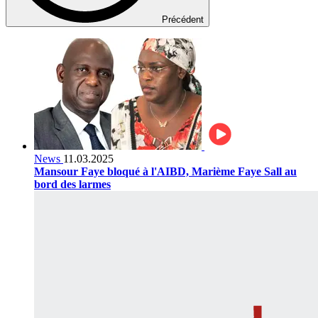
Précédent
News
11.03.2025
Mansour Faye bloqué à l'AIBD, Marième Faye Sall au
bord des larmes