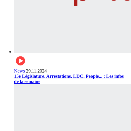
News
29.11.2024
15e Législature, Arrestations, LDC, People... : Les infos
de la semaine