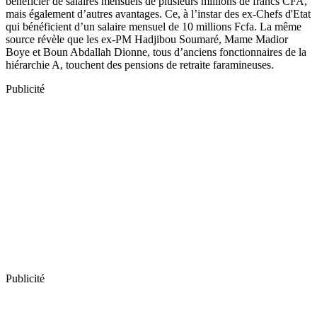
bénéficier de salaires mensuels de plusieurs millions de francs CFA,
mais également d’autres avantages. Ce, à l’instar des ex-Chefs d'Etat
qui bénéficient d’un salaire mensuel de 10 millions Fcfa. La même
source révèle que les ex-PM Hadjibou Soumaré, Mame Madior
Boye et Boun Abdallah Dionne, tous d’anciens fonctionnaires de la
hiérarchie A, touchent des pensions de retraite faramineuses.
Publicité
Publicité