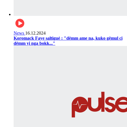
News
16.12.2024
Koromack Faye saltigué : "dëmm ame na, kuko gëmul ci
dëmm yi nga bokk..."