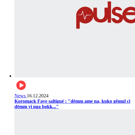
News
16.12.2024
Koromack Faye saltigué : "dëmm ame na, kuko gëmul ci
dëmm yi nga bokk..."