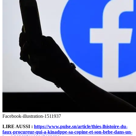
Facebook-illustration-1511937
LIRE AUSSI :
https://www.pulse.sn/article/thies-lhistoire-du-
faux-procureur-qui-a-kinadppe-sa-copine-et-son-bebe-dans-un-