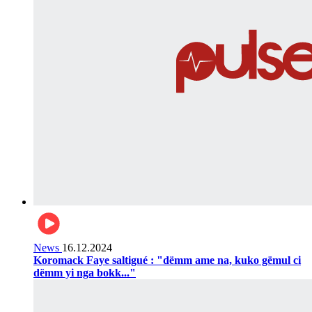
News
16.12.2024
Koromack Faye saltigué : "dëmm ame na, kuko gëmul ci
dëmm yi nga bokk..."