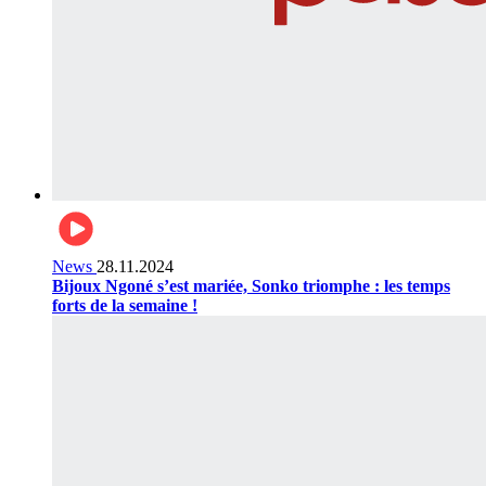
News
28.11.2024
Bijoux Ngoné s’est mariée, Sonko triomphe : les temps
forts de la semaine !