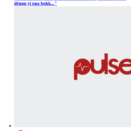
dëmm yi nga bokk..."