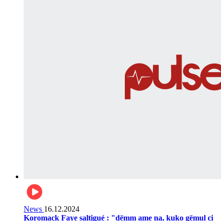
News
16.12.2024
Koromack Faye saltigué : "dëmm ame na, kuko gëmul ci