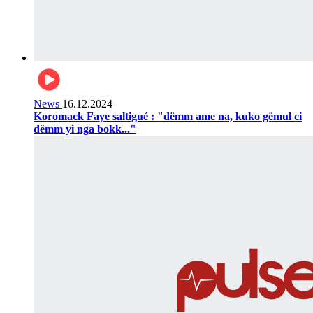
News
16.12.2024
Koromack Faye saltigué : "dëmm ame na, kuko gëmul ci
dëmm yi nga bokk..."