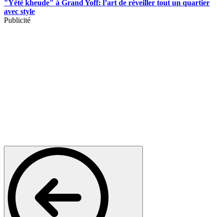
"Yété kheude" à Grand Yoff: l’art de réveiller tout un quartier
avec style
Publicité