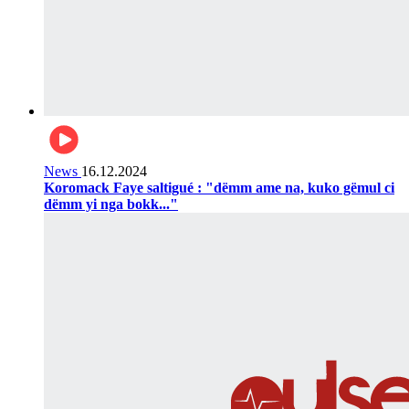
News
16.12.2024
Koromack Faye saltigué : "dëmm ame na, kuko gëmul ci
dëmm yi nga bokk..."