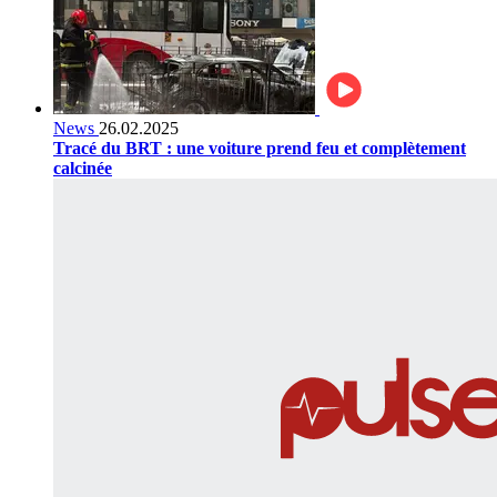
News
26.02.2025
Tracé du BRT : une voiture prend feu et complètement
calcinée