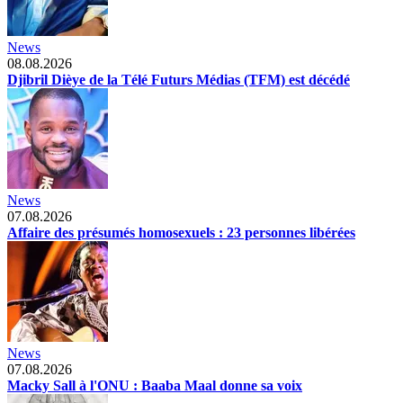
News
08.08.2026
Djibril Dièye de la Télé Futurs Médias (TFM) est décédé
News
07.08.2026
Affaire des présumés homosexuels : 23 personnes libérées
News
07.08.2026
Macky Sall à l'ONU : Baaba Maal donne sa voix