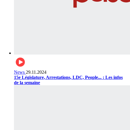
News
29.11.2024
15e Législature, Arrestations, LDC, People... : Les infos
de la semaine