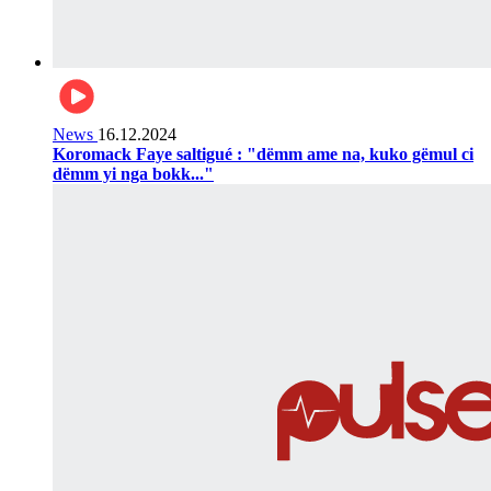
News
16.12.2024
Koromack Faye saltigué : "dëmm ame na, kuko gëmul ci
dëmm yi nga bokk..."