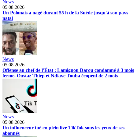
News
05.08.2026
Un Polonais a nagé durant 55 h de la Suède jusqu'à son pays
natal
News
05.08.2026
Offense au chef de l’État : Lamignou Darou condamné à 3 mois
ferme, Oustaz Thiep et Ndiaye Touba écopent de 2 mois
News
05.08.2026
Un influenceur tué en plein live TikTok sous les yeux de ses
abonnés