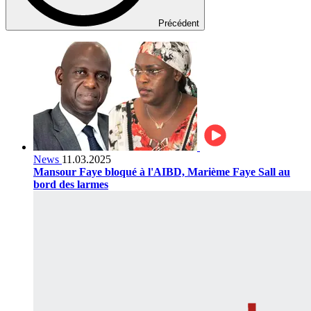
Précédent
News
11.03.2025
Mansour Faye bloqué à l'AIBD, Marième Faye Sall au
bord des larmes