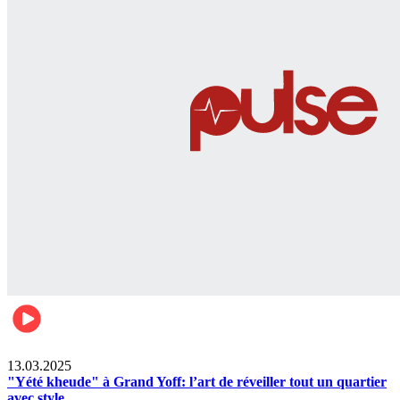
News
13.03.2025
"Yété kheude" à Grand Yoff: l’art de réveiller tout un quartier
avec style