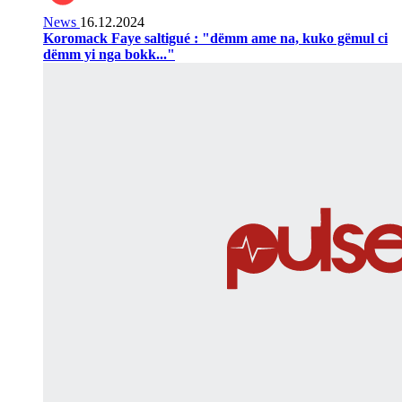
News
16.12.2024
Koromack Faye saltigué : "dëmm ame na, kuko gëmul ci
dëmm yi nga bokk..."