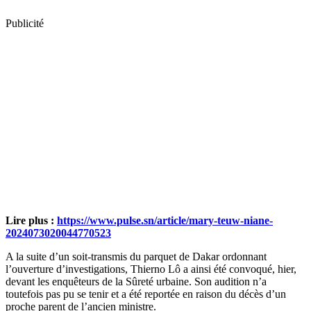
Publicité
Lire plus :
https://www.pulse.sn/article/mary-teuw-niane-
2024073020044770523
A la suite d’un soit-transmis du parquet de Dakar ordonnant
l’ouverture d’investigations, Thierno Lô a ainsi été convoqué, hier,
devant les enquêteurs de la Sûreté urbaine. Son audition n’a
toutefois pas pu se tenir et a été reportée en raison du décès d’un
proche parent de l’ancien ministre.