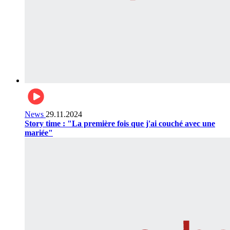
News
29.11.2024
Story time : "La première fois que j'ai couché avec une
mariée"