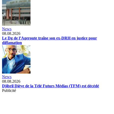
News
08.08.2026
Le Dg de l’Ageroute traîne son ex-DRH en justice pour
diffamation
News
08.08.2026
Djibril Dièye de la Télé Futurs Médias (TFM) est décédé
Publicité