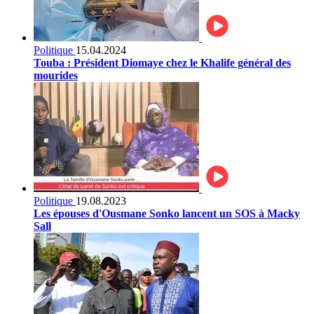
Politique
15.04.2024
Touba : Président Diomaye chez le Khalife général des
mourides
Politique
19.08.2023
Les épouses d'Ousmane Sonko lancent un SOS à Macky
Sall