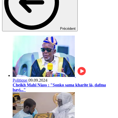
Précédent
Politique
09.09.2024
Cheikh Mahi Niass : "Sonko sama kharite là, dafma
bayi..."