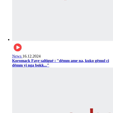
News
16.12.2024
Koromack Faye saltigué : "dëmm ame na, kuko gëmul ci
dëmm yi nga bokk..."