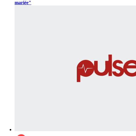
mariée"