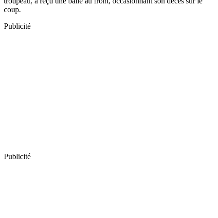
troupeau, a reçu une balle au front, occasionnant son décès sur le
coup.
Publicité
Publicité