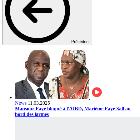
Précédent
News
11.03.2025
Mansour Faye bloqué à l'AIBD, Marième Faye Sall au
bord des larmes