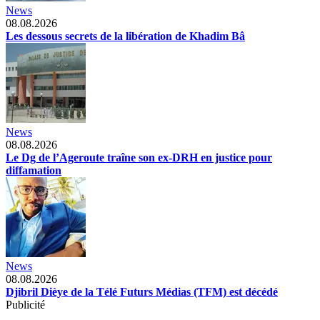
News
08.08.2026
Les dessous secrets de la libération de Khadim Bâ
News
08.08.2026
Le Dg de l’Ageroute traîne son ex-DRH en justice pour
diffamation
News
08.08.2026
Djibril Dièye de la Télé Futurs Médias (TFM) est décédé
Publicité