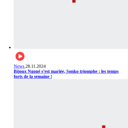
News
28.11.2024
Bijoux Ngoné s’est mariée, Sonko triomphe : les temps
forts de la semaine !