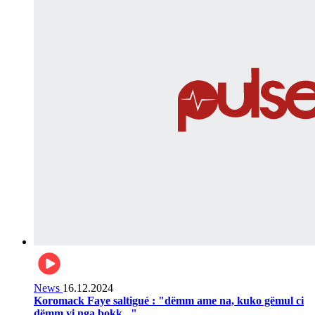
News
16.12.2024
Koromack Faye saltigué : "dëmm ame na, kuko gëmul ci
dëmm yi nga bokk..."