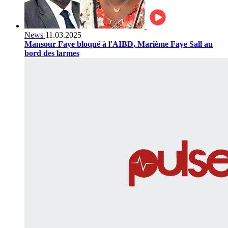
News
11.03.2025
Mansour Faye bloqué à l'AIBD, Marième Faye Sall au
bord des larmes