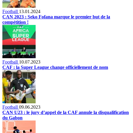
Football
13.01.2024
CAN 2023 : Seko Fofana marque le premier but de la
compétition !
Football
10.07.2023
CAF : la Super League change officiellement de nom
Football
09.06.2023
CAN U23 : le jury d’appel de la CAF annule la disqualification
du Gabon