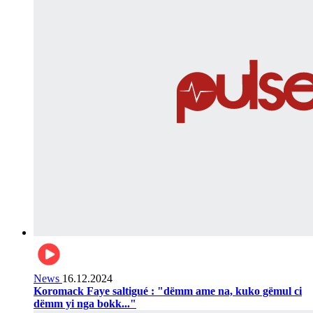
News
16.12.2024
Koromack Faye saltigué : "dëmm ame na, kuko gëmul ci
dëmm yi nga bokk..."