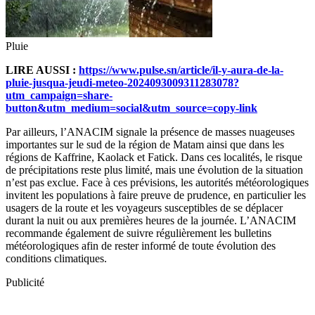
Pluie
LIRE AUSSI :
https://www.pulse.sn/article/il-y-aura-de-la-
pluie-jusqua-jeudi-meteo-2024093009311283078?
utm_campaign=share-
button&utm_medium=social&utm_source=copy-link
Par ailleurs, l’ANACIM signale la présence de masses nuageuses
importantes sur le sud de la région de Matam ainsi que dans les
régions de Kaffrine, Kaolack et Fatick. Dans ces localités, le risque
de précipitations reste plus limité, mais une évolution de la situation
n’est pas exclue. Face à ces prévisions, les autorités météorologiques
invitent les populations à faire preuve de prudence, en particulier les
usagers de la route et les voyageurs susceptibles de se déplacer
durant la nuit ou aux premières heures de la journée. L’ANACIM
recommande également de suivre régulièrement les bulletins
météorologiques afin de rester informé de toute évolution des
conditions climatiques.
Publicité