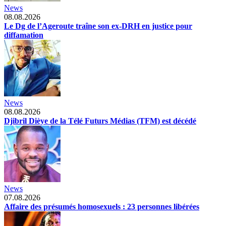
News
08.08.2026
Le Dg de l’Ageroute traîne son ex-DRH en justice pour
diffamation
News
08.08.2026
Djibril Dièye de la Télé Futurs Médias (TFM) est décédé
News
07.08.2026
Affaire des présumés homosexuels : 23 personnes libérées