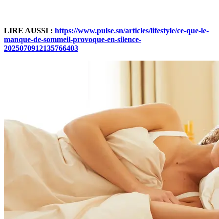
LIRE AUSSI :
https://www.pulse.sn/articles/lifestyle/ce-que-le-
manque-de-sommeil-provoque-en-silence-
2025070912135766403