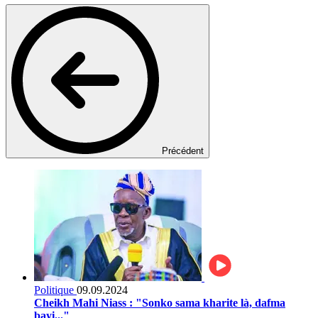
Précédent
Politique
09.09.2024
Cheikh Mahi Niass : "Sonko sama kharite là, dafma
bayi..."