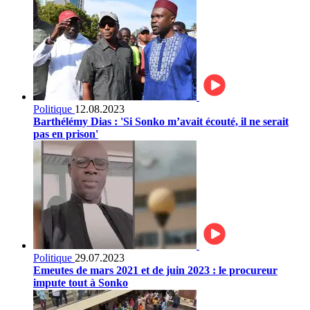
Politique
12.08.2023
Barthélémy Dias : 'Si Sonko m’avait écouté, il ne serait
pas en prison'
Politique
29.07.2023
Emeutes de mars 2021 et de juin 2023 : le procureur
impute tout à Sonko