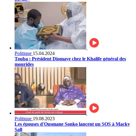
Politique
15.04.2024
Touba : Président Diomaye chez le Khalife général des
mourides
Politique
19.08.2023
Les épouses d'Ousmane Sonko lancent un SOS à Macky
Sall