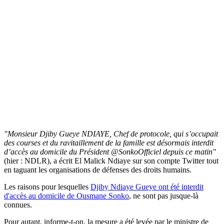
"Monsieur Djiby Gueye NDIAYE, Chef de protocole, qui s’occupait
des courses et du ravitaillement de la famille est désormais interdit
d’accès au domicile du Président @SonkoOfficiel depuis ce matin"
(hier : NDLR), a écrit El Malick Ndiaye sur son compte Twitter tout
en taguant les organisations de défenses des droits humains.
Les raisons pour lesquelles
Djiby Ndiaye Gueye ont été interdit
d'accès au domicile de Ousmane Sonko
, ne sont pas jusque-là
connues.
Pour autant, informe-t-on, la mesure a été levée par le ministre de