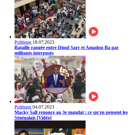
Politique
18.07.2023
Bataille rangée entre Diouf Sarr et Amadou Ba par
militants interposés
Politique
04.07.2023
Macky Sall renonce au 3e mandat : ce qu'en pensent les
Sénégalais [Vidéo]