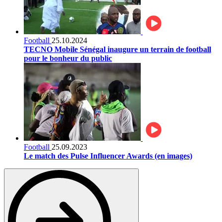
Football
25.10.2024
TECNO Mobile Sénégal inaugure un terrain de football
pour le bonheur du public
Football
25.09.2023
Le match des Pulse Influencer Awards (en images)