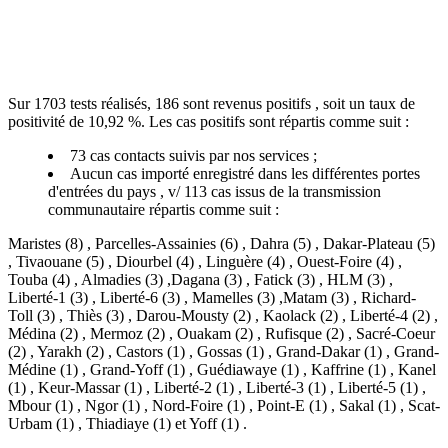
Sur 1703 tests réalisés, 186 sont revenus positifs , soit un taux de
positivité de 10,92 %. Les cas positifs sont répartis comme suit :
73 cas contacts suivis par nos services ;
Aucun cas importé enregistré dans les différentes portes
d'entrées du pays , v/ 113 cas issus de la transmission
communautaire répartis comme suit :
Maristes (8) , Parcelles-Assainies (6) , Dahra (5) , Dakar-Plateau (5)
, Tivaouane (5) , Diourbel (4) , Linguère (4) , Ouest-Foire (4) ,
Touba (4) , Almadies (3) ,Dagana (3) , Fatick (3) , HLM (3) ,
Liberté-1 (3) , Liberté-6 (3) , Mamelles (3) ,Matam (3) , Richard-
Toll (3) , Thiès (3) , Darou-Mousty (2) , Kaolack (2) , Liberté-4 (2) ,
Médina (2) , Mermoz (2) , Ouakam (2) , Rufisque (2) , Sacré-Coeur
(2) , Yarakh (2) , Castors (1) , Gossas (1) , Grand-Dakar (1) , Grand-
Médine (1) , Grand-Yoff (1) , Guédiawaye (1) , Kaffrine (1) , Kanel
(1) , Keur-Massar (1) , Liberté-2 (1) , Liberté-3 (1) , Liberté-5 (1) ,
Mbour (1) , Ngor (1) , Nord-Foire (1) , Point-E (1) , Sakal (1) , Scat-
Urbam (1) , Thiadiaye (1) et Yoff (1) .